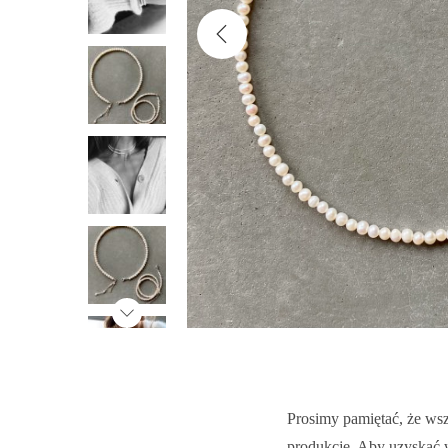
o
n
Prosimy pamiętać, że wsz
produkcję. Aby uzyskać w