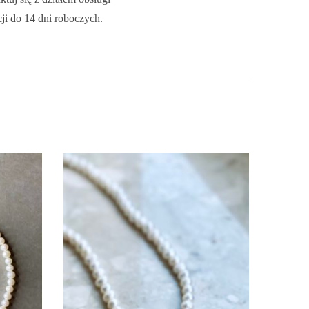
9
cji do 14 dni roboczych.
9
0
0
z
ł