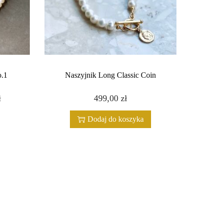
o.1
Naszyjnik Long Classic Coin
ł
Z
499,00
zł
a
Dodaj do koszyka
k
r
e
s
c
e
n