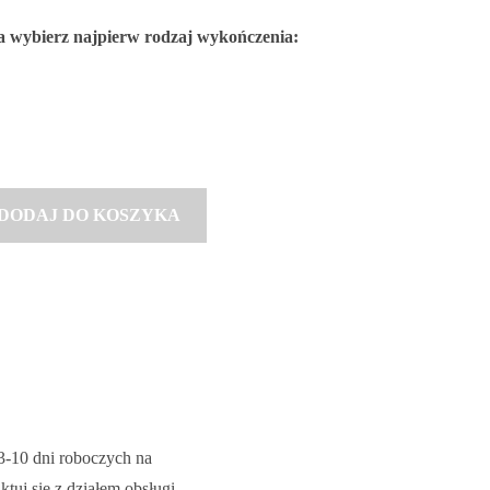
n
 wybierz najpierw rodzaj wykończenia:
:
o
d
2
8
9
DODAJ DO KOSZYKA
0
0
z
ł
d
o
 3-10 dni roboczych na
2
tuj się z działem obsługi