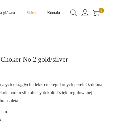
0
na główna
Sklep
Kontakt
 Choker No.2 gold/silver
Z
a
małych okrągłych i lekko nieregularnych pereł. Ozdobna
k
knie podkreśli kobiecy dekolt. Dzięki regulowanej
r
bransoleta.
e
s
0 cm.
c
5.
e