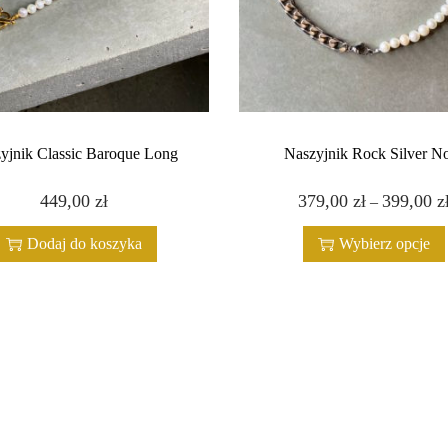
C
h
o
k
e
r
yjnik Classic Baroque Long
Naszyjnik Rock Silver N
N
449,00
zł
379,00
zł
T
399,00
z
–
o
e
.
Dodaj do koszyka
Wybierz opcje
n
2
p
g
r
o
o
l
d
d
u
/
k
s