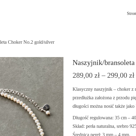
Stro
leta Choker No.2 gold/silver
Naszyjnik/bransoleta
289,00
zł
–
299,00
zł
Klasyczny naszyjnik – choker z 
przedłużka założona z przodu pię
długości można nosić także jako 
Długość regulowana: 35 cm – 4
Skład: perła naturalna, srebro 92
Średnica pereł: 3 mm – 4 mm.