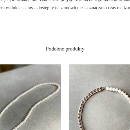
y
tem widnieje status – dostępny na zamówienie – oznacza to czas realiza
j
n
,
i
k
/
Podobne produkty
b
r
a
n
s
o
l
e
t
a