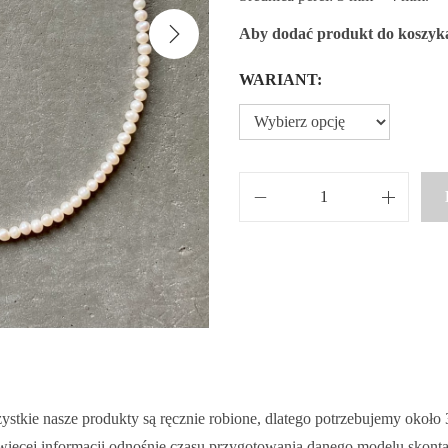
Aby dodać produkt do koszyka
WARIANT:
i
,
l
o
ś
ć
N
a
s
ystkie nasze produkty są ręcznie robione, dlatego potrzebujemy około
z
ięcej informacji odnośnie czasu przygotowania danego modelu skontak