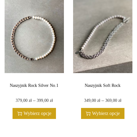
a
s
z
y
j
n
i
k
M
i
Naszyjnik Rock Silver No.1
Naszyjnik Soft Rock
n
T
Z
T
Z
–
–
379,00
zł
399,00
zł
349,00
zł
369,00
zł
i
e
a
e
a
C
Wybierz opcje
Wybierz opcje
n
k
n
k
o
p
r
p
r
i
r
e
r
e
n