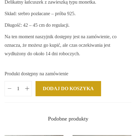
Delikatny łańcuszek z zawieszką typu monetka.
Skład: srebro pozłacane – próba 925.
Długość: 42 – 45 cm do regulacji.
Na ten moment naszyjnik dostępny jest na zamówienie, co
oznacza, że możesz go kupić, ale czas oczekiwania jest
wydłużony do około 14 dni roboczych.
Produkt dostępny na zamówienie
DODAJ DO KOSZYKA
i
l
o
ś
Podobne produkty
ć
N