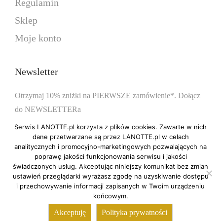
Regulamin
w
w
Sklep
y
y
b
b
Moje konto
r
r
a
a
Newsletter
ć
ć
n
n
Otrzymaj 10% zniżki na PIERWSZE zamówienie*. Dołącz
a
a
do NEWSLETTERa
s
s
Serwis LANOTTE.pl korzysta z plików cookies. Zawarte w nich
t
t
dane przetwarzane są przez LANOTTE.pl w celach
analitycznych i promocyjno-marketingowych pozwalających na
r
r
poprawę jakości funkcjonowania serwisu i jakości
*obowiązuje przy zakupie biżuterii nieprzecenionej
o
o
świadczonych usług. Akceptując niniejszy komunikat bez zmian
n
n
ustawień przeglądarki wyrażasz zgodę na uzyskiwanie dostępu
i przechowywanie informacji zapisanych w Twoim urządzeniu
i
i
końcowym.
e
e
Akceptuję
Polityka prywatności
p
p
LA NOTTE 2026