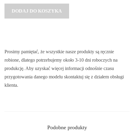
DODAJ DO KOSZYKA
z
ł
d
o
3
Prosimy pamiętać, że wszystkie nasze produkty są ręcznie
0
robione, dlatego potrzebujemy około 3-10 dni roboczych na
9
produkcję. Aby uzyskać więcej informacji odnośnie czasu
,
przygotowania danego modelu skontaktuj się z działem obsługi
0
klienta.
0
z
ł
Podobne produkty