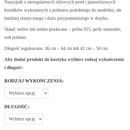
Naszyjnik z nieregularnych różowych pereł i jasnoróżowych
k
koralików wykonanych z polimeru podobnego do modeliny, ale
r
bardziej elastycznego i dużo przyjemniejszego w dotyku.
e
s
Skład: srebro lub srebro pozłacane – próba 925, perły naturalne,
c
soft polimer.
e
Długość regulowana: 36 cm – 44 cm lub 42 cm – 50 cm.
n
Aby dodać produkt do koszyka wybierz rodzaj wykończenia
:
i długość:
o
d
RODZAJ WYKOŃCZENIA:
2
9
9
DŁUGOŚĆ:
,
0
0