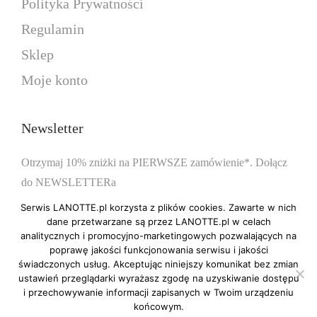
n
Polityka Prywatności
r
z
r
a
i
ł
i
Regulamin
w
a
d
a
Sklep
y
n
o
n
Moje konto
b
t
3
t
r
ó
7
ó
a
w
9
w
Newsletter
ć
.
,
.
n
O
0
Otrzymaj 10% zniżki na PIERWSZE zamówienie*. Dołącz
O
a
p
0
do NEWSLETTERa
p
s
c
c
Serwis LANOTTE.pl korzysta z plików cookies. Zawarte w nich
t
j
z
dane przetwarzane są przez LANOTTE.pl w celach
j
analitycznych i promocyjno-marketingowych pozwalających na
r
e
ł
e
poprawę jakości funkcjonowania serwisu i jakości
*obowiązuje przy zakupie biżuterii nieprzecenionej
o
m
m
świadczonych usług. Akceptując niniejszy komunikat bez zmian
n
ustawień przeglądarki wyrażasz zgodę na uzyskiwanie dostępu
o
o
i przechowywanie informacji zapisanych w Twoim urządzeniu
i
ż
ż
końcowym.