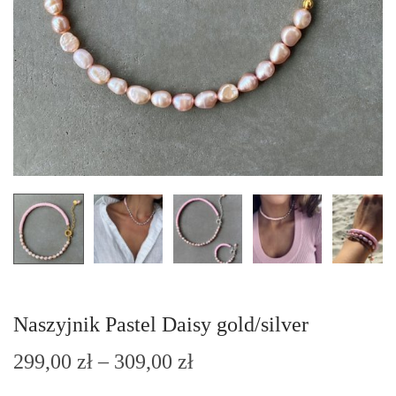
n
Naszyjnik Pastel Daisy gold/silver
Z
299,00
zł
–
309,00
zł
a