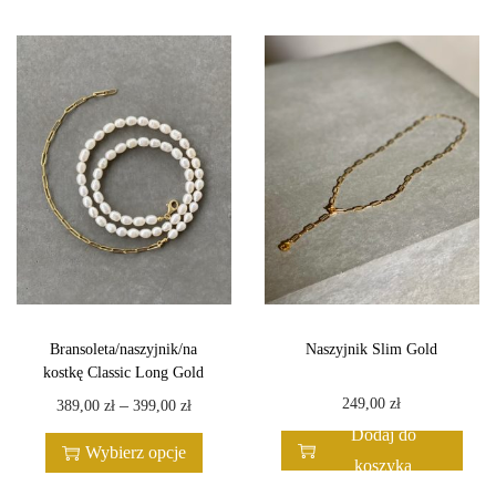
Bransoleta/naszyjnik/na
Naszyjnik Slim Gold
kostkę Classic Long Gold
T
Z
–
249,00
zł
389,00
zł
399,00
zł
e
a
Dodaj do
Wybierz opcje
n
k
koszyka