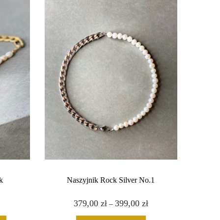
k
Naszyjnik Rock Silver No.1
379,00
zł
T
399,00
zł
Z
–
e
a