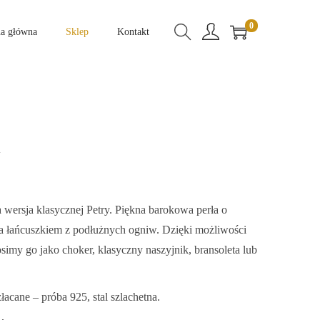
0
na główna
Sklep
Kontakt
a
a wersja klasycznej Petry. Piękna barokowa perła o
na łańcuszkiem z podłużnych ogniw. Dzięki możliwości
imy go jako choker, klasyczny naszyjnik, bransoleta lub
złacane – próba 925, stal szlachetna.