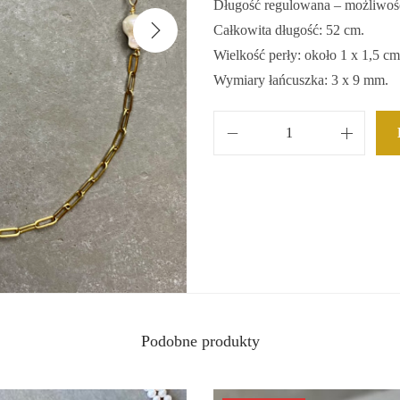
Długość regulowana – możliwoś
Całkowita długość: 52 cm.
Wielkość perły: około 1 x 1,5 cm
Wymiary łańcuszka: 3 x 9 mm.
i
l
o
ś
ć
N
a
s
Podobne produkty
z
y
j