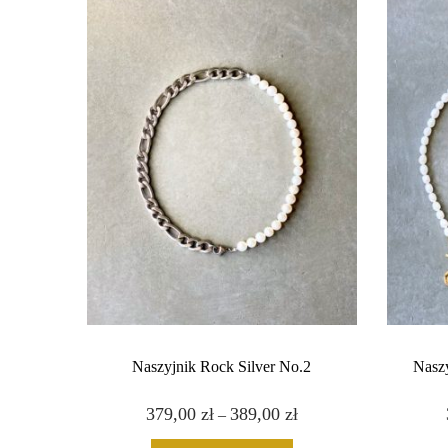
Naszyjnik Rock Silver No.2
Naszy
379,00
zł
T
389,00
zł
Z
–
e
a