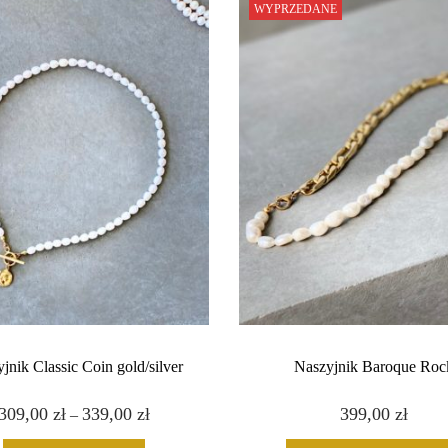
WYPRZEDANE
n
i
k
P
e
a
r
l
P
e
t
r
a
jnik Classic Coin gold/silver
Naszyjnik Baroque Roc
309,00
zł
T
339,00
zł
Z
399,00
zł
–
e
a