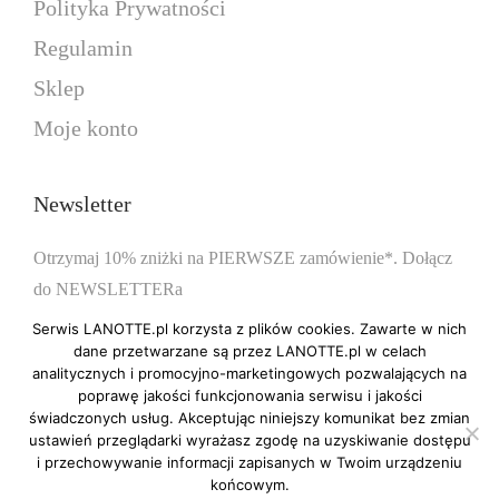
n
n
Polityka Prywatności
r
z
a
a
i
ł
Regulamin
w
w
a
d
Sklep
y
y
n
o
Moje konto
b
b
t
3
r
r
ó
9
a
a
w
9
Newsletter
ć
ć
.
,
n
n
O
0
Otrzymaj 10% zniżki na PIERWSZE zamówienie*. Dołącz
a
a
p
0
do NEWSLETTERa
s
s
c
Serwis LANOTTE.pl korzysta z plików cookies. Zawarte w nich
t
t
j
z
dane przetwarzane są przez LANOTTE.pl w celach
analitycznych i promocyjno-marketingowych pozwalających na
r
r
e
ł
poprawę jakości funkcjonowania serwisu i jakości
*obowiązuje przy zakupie biżuterii nieprzecenionej
o
o
m
świadczonych usług. Akceptując niniejszy komunikat bez zmian
n
n
ustawień przeglądarki wyrażasz zgodę na uzyskiwanie dostępu
o
i przechowywanie informacji zapisanych w Twoim urządzeniu
i
i
ż
końcowym.