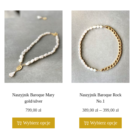
ć
N
a
s
z
y
j
n
i
k
P
e
Naszyjnik Baroque Mary
Naszyjnik Baroque Rock
gold/silver
No.1
a
T
T
Z
–
799,00
zł
389,00
zł
399,00
zł
r
e
e
a
l
Wybierz opcje
Wybierz opcje
n
n
k
R