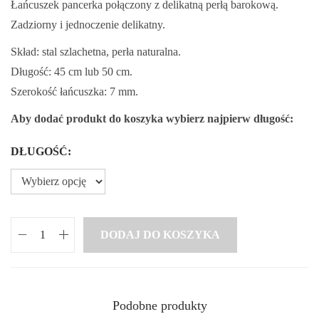
Łańcuszek pancerka połączony z delikatną perłą barokową.
Zadziorny i jednoczenie delikatny.
Skład: stal szlachetna, perła naturalna.
Długość: 45 cm lub 50 cm.
Szerokość łańcuszka: 7 mm.
Aby dodać produkt do koszyka wybierz najpierw długość:
DŁUGOŚĆ:
DODAJ DO KOSZYKA
i
l
o
ś
Podobne produkty