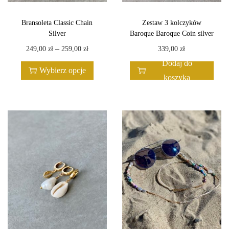
Bransoleta Classic Chain
Zestaw 3 kolczyków
Silver
Baroque Baroque Coin silver
T
Z
–
249,00
zł
259,00
zł
339,00
zł
e
a
Dodaj do
Wybierz opcje
n
k
koszyka
p
r
r
e
o
s
d
c
u
e
k
n
t
:
m
o
a
d
w
2