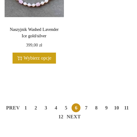
w
i
e
Naszyjnik Washed Lavender
l
Ice gold/silver
e
T
399,00
zł
w
e
Wybierz opcje
a
n
r
p
i
r
a
o
n
d
t
u
PREV
1
2
3
4
5
6
7
8
9
10
11
ó
k
12
NEXT
w
t
.
m
O